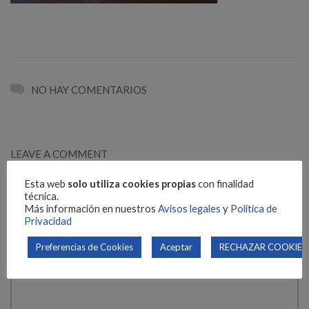
NO HAY COMENTARIOS
LEAVE A COMMENT
Your email address will not be published. Required fields are
Esta web
solo utiliza cookies propias
con finalidad
técnica.
marked *
Más información en nuestros
Avisos legales
y
Política de
Privacidad
Preferencias de Cookies
Aceptar
RECHAZAR COOKIES