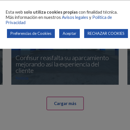
Esta web
solo utiliza cookies propias
con finalidad técnica.
Más información en nuestros
Avisos legales
y
Política de
Privacidad
Preferencias de Cookies
Aceptar
RECHAZAR COOKIES
Confisur reasfalta su aparcamiento
mejorando así la experiencia del
cliente
Noticia
Cargar más