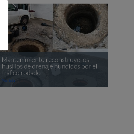
Mantenimiento reconstruye los
husillos de drenaje hundidos por el
tráfico rodado
Noticia