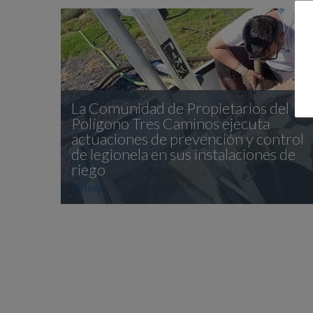
La Comunidad de Propietarios del
Polígono Tres Caminos ejecuta
actuaciones de prevención y control
de legionela en sus instalaciones de
riego
Noticia